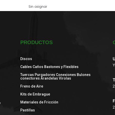
PRODUCTOS
U
Discos
Y
Cables Caños Bastones y Flexibles
Tuercas Purgadores Conexiones Bulones
conectores Arandelas Virolas
Freno de Aire
2
Kits de Embrague
F
Materiales de Fricción
y
2
Pastillas