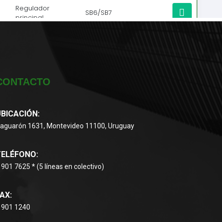
CONTACTO
BICACIÓN:
aguarón 1631, Montevideo 11100, Uruguay
TELÉFONO:
 901 7625 * (5 líneas en colectivo)
AX:
 901 1240