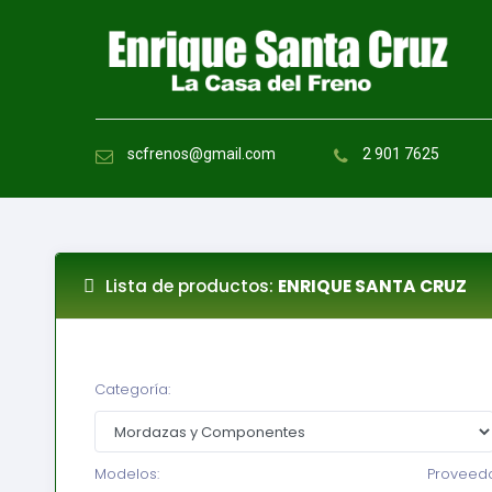
scfrenos@gmail.com
2 901 7625