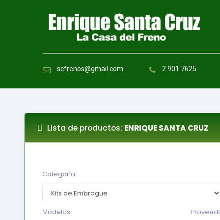
scfrenos@gmail.com
2 901 7625