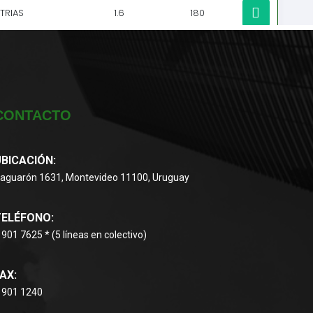
CONTACTO
BICACIÓN:
aguarón 1631, Montevideo 11100, Uruguay
TELÉFONO:
 901 7625 * (5 líneas en colectivo)
AX:
 901 1240