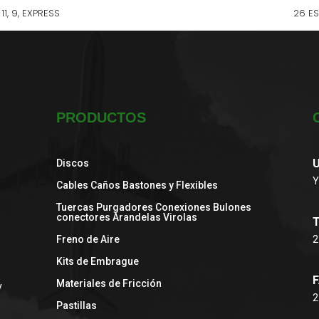
PRODUCTOS
U
Discos
Y
Cables Caños Bastones y Flexibles
Tuercas Purgadores Conexiones Bulones
conectores Arandelas Virolas
Freno de Aire
2
Kits de Embrague
F
Materiales de Fricción
y
2
Pastillas